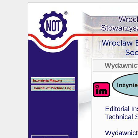
Wydawnic
Inżynieria Maszyn
Journal of Machine Eng.
Editorial I
Technical 
Wydawnict