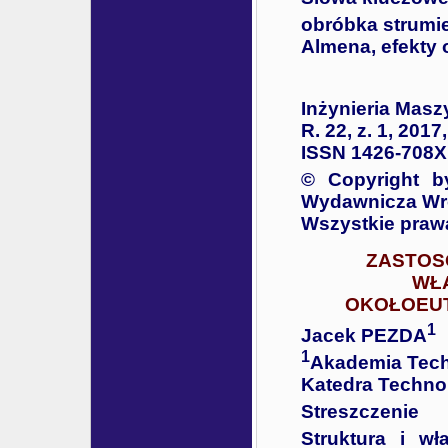
obróbka strumie
Almena, efekty 
Inżynieria Masz
R. 22, z. 1, 2017
ISSN 1426-708X
© Copyright b
Wydawnicza Wro
Wszystkie praw
ZASTOS
WŁ
OKOŁOEUT
1
Jacek PEZDA
1
Akademia Tech
Katedra Technol
Streszczenie
Struktura i w