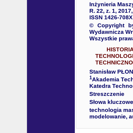
Inżynieria Masz
R. 22, z. 1, 201
ISSN 1426-708X
© Copyright b
Wydawnicza Wro
Wszystkie praw
HISTORI
TECHNOLOGI
TECHNICZNO
Stanisław PŁO
1
Akademia Tech
Katedra Technol
Streszczenie
Słowa kluczowe
technologia mas
modelowanie, a