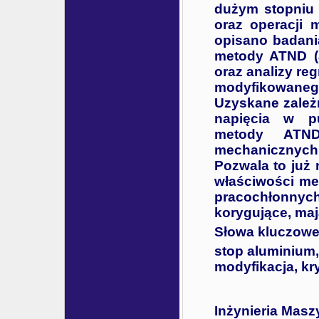
dużym stopniu 
oraz operacji m
opisano badani
metody ATND (a
oraz analizy re
modyfikowanego
Uzyskane zależ
napięcia w pu
metody ATND 
mechanicznyc
Pozwala to już 
właściwości me
pracochłonnych
korygujące, maj
Słowa kluczowe
stop aluminium
modyfikacja, kry
Inżynieria Masz