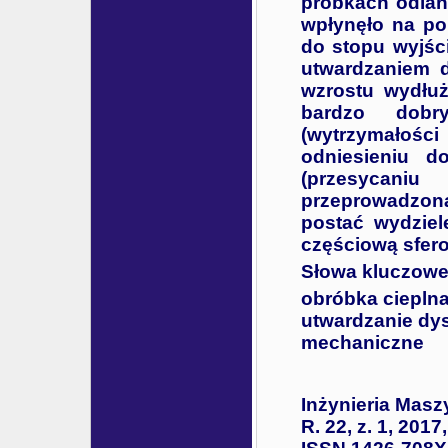
próbkach odlan
wpłynęło na po
do stopu wyjśc
utwardzaniem d
wzrostu wydłu
bardzo dobry
(wytrzymałośc
odniesieniu 
(przesycaniu
przeprowadzona
postać wydziel
częściową sfero
Słowa kluczowe
obróbka cieplna
utwardzanie dys
mechaniczne
Inżynieria Masz
R. 22, z. 1, 2017