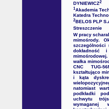
2
DYNIEWICZ
1
Akademia Tech
Katedra Technol
2
BELOS PLP S.A.
Streszczenie
W pracy schara
mimośrody. O
szczególności
dokładność i
mimośrodowej.
wałka mimośrod
CNC TUG-56M
kształtująco m
i kąta dyskr
wielopozycyjn
natomiast wa
podkładki po
uchwytu trój
wymaganej w