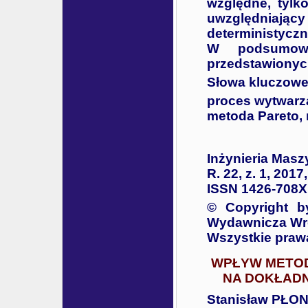
względne, tylko
uwzględniający 
deterministyczn
W podsumowa
przedstawionyc
Słowa kluczowe
proces wytwarza
metoda Pareto, 
Inżynieria Masz
R. 22, z. 1, 2017
ISSN 1426-708X
© Copyright b
Wydawnicza Wro
Wszystkie praw
WPŁYW METOD
NA DOKŁADN
Stanisław PŁO