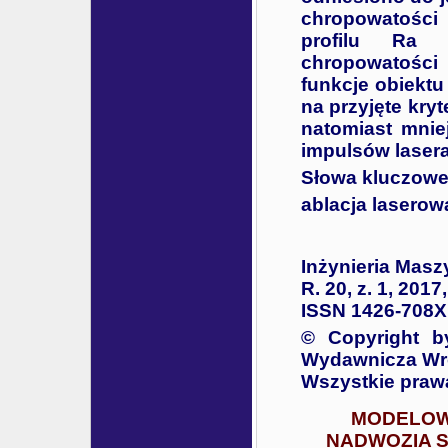
chropowatości 
profilu Ra 
chropowatości
funkcje obiektu
na przyjęte kry
natomiast mnie
impulsów lasera
Słowa kluczowe
ablacja laserow
Inżynieria Masz
R. 20, z. 1, 2017
ISSN 1426-708X
© Copyright b
Wydawnicza Wro
Wszystkie praw
MODELOW
NADWOZIA 