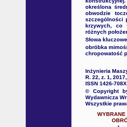
konstrukcyjne
określona śred
obwodzie toc
szczególności 
krzywych, co 
różnych położe
Słowa kluczowe
obróbka mimoś
chropowatość p
Inżynieria Masz
R. 22, z. 1, 2017
ISSN 1426-708X
© Copyright b
Wydawnicza Wro
Wszystkie praw
WYBRANE 
OBRÓ