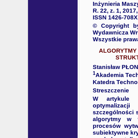
Inżynieria Masz
R. 22, z. 1, 2017
ISSN 1426-708X
© Copyright b
Wydawnicza Wro
Wszystkie praw
ALGORYTMY 
STRUK
Stanisław PŁO
1
Akademia Tech
Katedra Technol
Streszczenie
W artykule pr
optymalizacj
szczególności 
algorytmy w wi
procesów wytwa
subiektywne kry