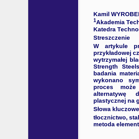
Kamil WYROBE
1
Akademia Techn
Katedra Technol
Streszczenie
W artykule pr
przykładowej c
wytrzymałej bl
Strength Stee
badania materi
wykonano symu
proces może 
alternatywę 
plastycznej na 
Słowa kluczowe
tłocznictwo, st
metoda elemen