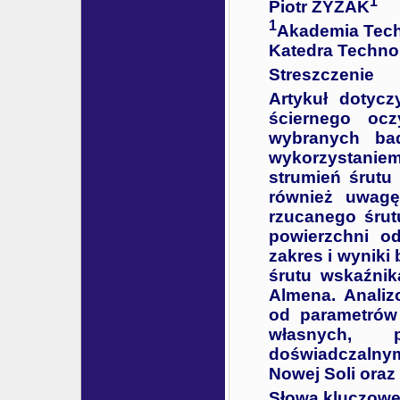
1
Piotr ZYZAK
1
Akademia Tech
Katedra Technol
Streszczenie
Artykuł dotycz
ściernego oc
wybranych ba
wykorzystanie
strumień śrutu
również uwagę 
rzucanego śrut
powierzchni o
zakres i wyniki
śrutu wskaźnik
Almena. Anali
od parametrów
własnych, 
doświadczalnym 
Nowej Soli oraz
Słowa kluczowe