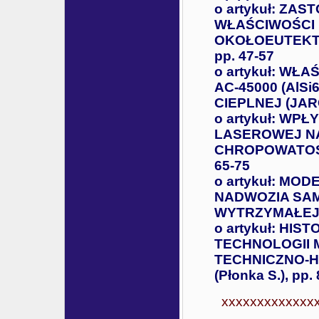
o artykuł: Z
WŁAŚCIWOŚCI
OKOŁOEUTEKTYC
pp. 47-57
o artykuł: W
AC-45000 (AlSi
CIEPLNEJ (JARC
o artykuł: W
LASEROWEJ N
CHROPOWATOŚĆ 
65-75
o artykuł: MO
NADWOZIA SA
WYTRZYMAŁEJ (W
o artykuł: HI
TECHNOLOGII 
TECHNICZNO-H
(Płonka S.), pp.
xxxxxxxxxxxxx