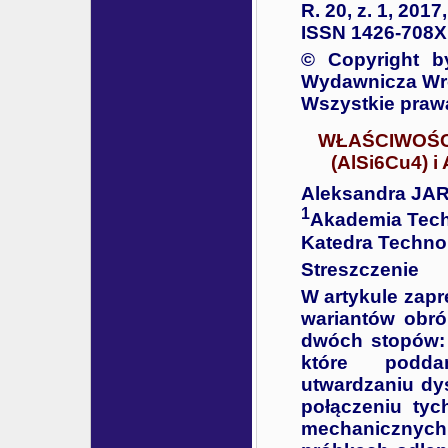
R. 20, z. 1, 2017
ISSN 1426-708X
© Copyright b
Wydawnicza Wro
Wszystkie praw
WŁAŚCIWOŚC
(AlSi6Cu4) 
Aleksandra JA
1
Akademia Tech
Katedra Technol
Streszczenie
W artykule zap
wariantów obró
dwóch stopów: 
które poddan
utwardzaniu dy
połączeniu ty
mechanicznych