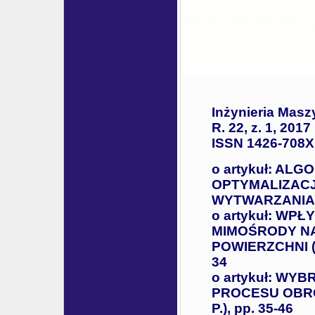
Inżynieria Masz
R. 22, z. 1, 2017
ISSN 1426-708X
o artykuł: AL
OPTYMALIZAC
WYTWARZANIA (P
o artykuł: WP
MIMOŚRODY N
POWIERZCHNI (Pł
34
o artykuł: WY
PROCESU OBRÓ
P.), pp. 35-46