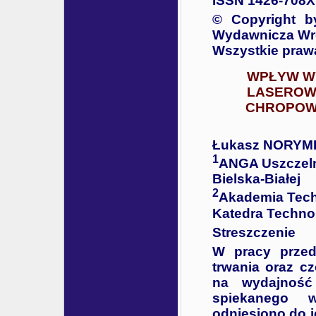
ISSN 1426-708X
© Copyright b
Wydawnicza Wro
Wszystkie praw
WPŁYW W
LASEROW
CHROPOW
Łukasz NORY
1
ANGA Uszczelni
Bielska-Białej
2
Akademia Tech
Katedra Technol
Streszczenie
W pracy przed
trwania oraz cz
na wydajność
spiekanego w
odniesiono do 